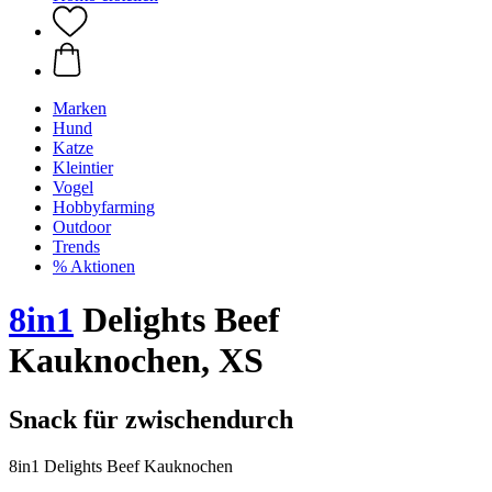
Marken
Hund
Katze
Kleintier
Vogel
Hobbyfarming
Outdoor
Trends
% Aktionen
8in1
Delights Beef
Kauknochen, XS
Snack für zwischendurch
8in1 Delights Beef Kauknochen