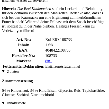
frischem Wasser zu servieren!
Hinweis:
Die Beef Kauknochen
sind ein Leckerli und Belohnung
für den Zeitraum zwischen den Mahlzeiten. Bedenke also, dass es
sich bei den Kausnacks um eine Ergänzung zum herkömmlichen
Futter handelt! Während deine Fellnase mit dem Snack beschäftigt
ist, solltest du in der Nähe bleiben. Hastiges Fressen kann zu
Verletzungen führen!
Art.-Nr.:
Xol-EIO-108733
Inhalt:
1 Stk
EAN:
4048422108733
Hersteller-Nr.:
108733
Marken:
8in1
Futtermittel Deklaration:
Ergänzungsfuttermittel
Zutaten
Zusammensetzung
64 % Rinderhaut, 34 % Rindfleisch, Glycerin, Reis, Tapiokastärke,
Glucose, Sorbitol, Natriumchlorid
Inhaltsstoffe