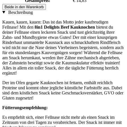
Gesamtpreis:
€ 14,83
Beide in den Warenkorb
Beschreibung
Kauen, kauen, kauen: Das ist das Motto jeder kaufreudigen
Fellnase! Mit den
8in1 Delights Beef Kauknochen
bietest du
deiner Fellnase einen leckeren Snack und tust gleichzeitig ihrer
Zahn- und Mundhygiene etwas Gutes! Der mit einer knusprigen
Rinderhaut ummantelte Kausnack aus schmackhaftem Rindfleisch
wird nicht nur die Nase deines Vierbeiners begeistern, sondern auch
für ein stundenlanges Kauvergnügen sorgen! Während die Fellnase
am Snack herumkaut, werden ihre Zähne mechanisch abgerieben,
der Zahnstein beseitigt sowie die Kaumuskulatur effektiv trainiert!
Alles in allem ein toller Snack, der die tägliche Fütterung herrlich
ergänzt!
Der im Ofen gegarte Kauknochen ist fettarm, enthält reichlich
Proteine und kommt ohne jegliche künstliche Farbstoffe aus. Dabei
sind dem köstlichen Snack keine Geschmacksverstärker, GVO oder
Gluten zugesetzt!
Fütterungsempfehlung:
Es empfiehlt sich, einer Fellnase nicht mehr als einen Snack im
Zeitraum von drei Tagen zu verabreichen. Der Snack ist immer mit