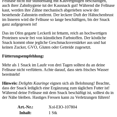
Fellnase nicht nur stundenlang mit Kauvergnügen beschäftigen,
auch ihrer Zahnhygiene tut der Kausnack gut! Während die Fellnase
kaut, werden ihre Zähne mechanisch abgerieben sowie der
bestehende Zahnstein entfernt. Der leckere Duft der Hähnchenbrust
im Inneren wird die Fellnase so lange beschäftigen, bis der Snack
ganz aufgegessen ist!
Das im Ofen gegarte Leckerli ist fettarm, reich an hochwertigen
Proteinen sowie frei von künstlichen Farbstoffen. Der köstliche
Snack kommt ohne jegliche Geschmacksverstärker aus und hat
keinen Zucker, GVO, Gluten oder Getreide zugesetzt.
Fütterungsempfehlung:
Mehr als 1 Snack im Laufe von drei Tagen solltest du an deine
Fellnase nicht verfüttern. Achte darauf, dass stets frisches Wasser
bereitsteht!
Hinweis:
Delights Kauringe
eignen sich als Belohnung! Beachte,
dass der Snack lediglich eine Ergänzung zum täglichen Futter ist!
Während deine Fellnase mit dem Snack beschäftigt ist, solltest du in
der Nähe bleiben. Hastiges Fressen kann zu Verletzungen führen!
Art.-Nr.:
Xol-EIO-107804
Inhalt:
1 Stk