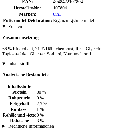
EAN:
4048422107804
Hersteller-Nr.:
107804
Marken:
8in1
Futtermittel Deklaration:
Ergänzungsfuttermittel
Zutaten
Zusammensetzung
66 % Rinderhaut, 31 % Hähnchenbrust, Reis, Glycerin,
Tapiokastärke, Glucose, Sorbitol, Natriumchlorid
Inhaltsstoffe
Analytische Bestandteile
Inhaltsstoffe
Protein
88 %
Rohprotein
0 %
Fettgehalt
2,5 %
Rohfaser
1 %
Rohöle und -fette
0 %
Rohasche
3 %
Rechtliche Informationen