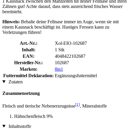
1 Kausnack zwischen den Mahlzeiten tut deiner Fellnase und ihren
Zähnen gut! Achte darauf, dass stets ausreichend frisches Wasser
bereitsteht.
Hinweis:
Behalte deine Fellnase immer im Auge, wenn sie mit
einem Kausnack beschäftigt ist. Hastiges Fressen kann zu
Verletzungen führen!
Art.-Nr.:
Xol-EIO-102687
Inhalt:
1 Stk
EAN:
4048422102687
Hersteller-Nr.:
102687
Marken:
8in1
Futtermittel Deklaration:
Ergänzungsfuttermittel
Zutaten
Zusammensetzung
[1]
Fleisch und tierische Nebenerzeugnisse
, Mineralstoffe
Hähnchenfleisch 9%
Inhaltsstoffe