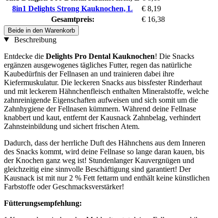
8in1 Delights Strong Kauknochen, L
€ 8,19
Gesamtpreis:
€ 16,38
Beide in den Warenkorb
Beschreibung
Entdecke die
Delights Pro Dental Kauknochen
! Die Snacks
ergänzen ausgewogenes tägliches Futter, regen das natürliche
Kaubedürfnis der Fellnasen an und trainieren dabei ihre
Kiefermuskulatur. Die leckeren Snacks aus bissfester Rinderhaut
und mit leckerem Hähnchenfleisch enthalten Mineralstoffe, welche
zahnreinigende Eigenschaften aufweisen und sich somit um die
Zahnhygiene der Fellnasen kümmern. Während deine Fellnase
knabbert und kaut, entfernt der Kausnack Zahnbelag, verhindert
Zahnsteinbildung und sichert frischen Atem.
Dadurch, dass der herrliche Duft des Hähnchens aus dem Inneren
des Snacks kommt, wird deine Fellnase so lange daran kauen, bis
der Knochen ganz weg ist! Stundenlanger Kauvergnügen und
gleichzeitig eine sinnvolle Beschäftigung sind garantiert! Der
Kausnack ist mit nur 2 % Fett fettarm und enthält keine künstlichen
Farbstoffe oder Geschmacksverstärker!
Fütterungsempfehlung: