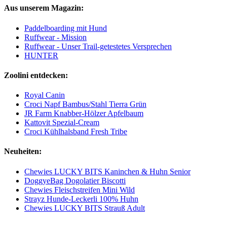
Aus unserem Magazin:
Paddelboarding mit Hund
Ruffwear - Mission
Ruffwear - Unser Trail-getestetes Versprechen
HUNTER
Zoolini entdecken:
Royal Canin
Croci Napf Bambus/Stahl Tierra Grün
JR Farm Knabber-Hölzer Apfelbaum
Kattovit Spezial-Cream
Croci Kühlhalsband Fresh Tribe
Neuheiten:
Chewies LUCKY BITS Kaninchen & Huhn Senior
DoggyeBag Dogolatier Biscotti
Chewies Fleischstreifen Mini Wild
Strayz Hunde-Leckerli 100% Huhn
Chewies LUCKY BITS Strauß Adult