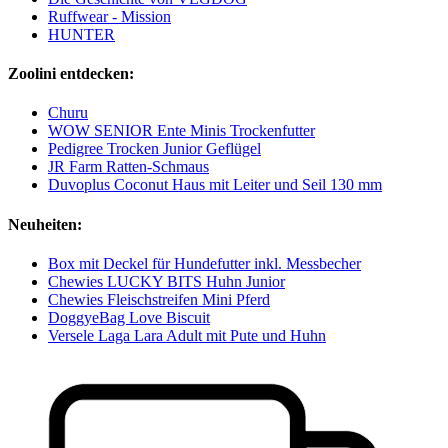
Ruffwear - Mission
HUNTER
Zoolini entdecken:
Churu
WOW SENIOR Ente Minis Trockenfutter
Pedigree Trocken Junior Geflügel
JR Farm Ratten-Schmaus
Duvoplus Coconut Haus mit Leiter und Seil 130 mm
Neuheiten:
Box mit Deckel für Hundefutter inkl. Messbecher
Chewies LUCKY BITS Huhn Junior
Chewies Fleischstreifen Mini Pferd
DoggyeBag Love Biscuit
Versele Laga Lara Adult mit Pute und Huhn