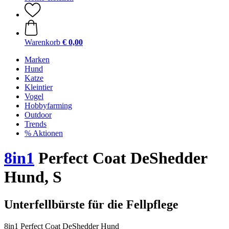
Warenkorb
€ 0,00
Marken
Hund
Katze
Kleintier
Vogel
Hobbyfarming
Outdoor
Trends
% Aktionen
8in1
Perfect Coat DeShedder
Hund, S
Unterfellbürste für die Fellpflege
8in1 Perfect Coat DeShedder Hund