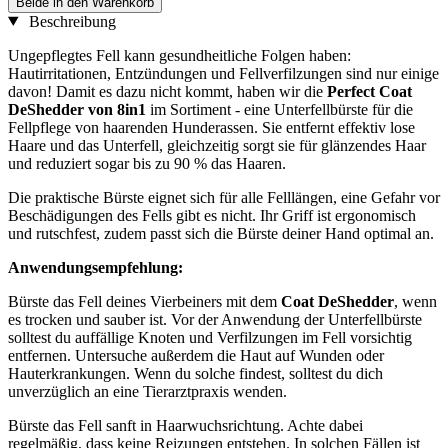
Beide in den Warenkorb
Beschreibung
Ungepflegtes Fell kann gesundheitliche Folgen haben:
Hautirritationen, Entzündungen und Fellverfilzungen sind nur einige
davon! Damit es dazu nicht kommt, haben wir die
Perfect Coat
DeShedder von 8in1
im Sortiment - eine Unterfellbürste für die
Fellpflege von haarenden Hunderassen. Sie entfernt effektiv lose
Haare und das Unterfell, gleichzeitig sorgt sie für glänzendes Haar
und reduziert sogar bis zu 90 % das Haaren.
Die praktische Bürste eignet sich für alle Felllängen, eine Gefahr vor
Beschädigungen des Fells gibt es nicht. Ihr Griff ist ergonomisch
und rutschfest, zudem passt sich die Bürste deiner Hand optimal an.
Anwendungsempfehlung:
Bürste das Fell deines Vierbeiners mit dem
Coat DeShedder
, wenn
es trocken und sauber ist. Vor der Anwendung der Unterfellbürste
solltest du auffällige Knoten und Verfilzungen im Fell vorsichtig
entfernen. Untersuche außerdem die Haut auf Wunden oder
Hauterkrankungen. Wenn du solche findest, solltest du dich
unverzüglich an eine Tierarztpraxis wenden.
Bürste das Fell sanft in Haarwuchsrichtung. Achte dabei
regelmäßig, dass keine Reizungen entstehen. In solchen Fällen ist