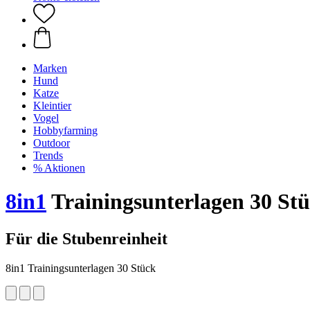
Marken
Hund
Katze
Kleintier
Vogel
Hobbyfarming
Outdoor
Trends
% Aktionen
8in1
Trainingsunterlagen 30 St
Für die Stubenreinheit
8in1 Trainingsunterlagen 30 Stück