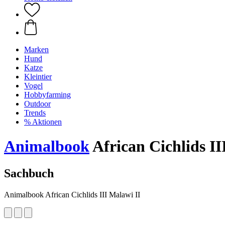
Marken
Hund
Katze
Kleintier
Vogel
Hobbyfarming
Outdoor
Trends
% Aktionen
Animalbook
African Cichlids II
Sachbuch
Animalbook African Cichlids III Malawi II