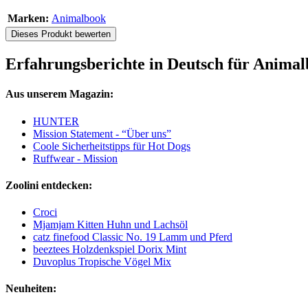
Marken:
Animalbook
Dieses Produkt bewerten
Erfahrungsberichte in Deutsch für Animalb
Aus unserem Magazin:
HUNTER
Mission Statement - “Über uns”
Coole Sicherheitstipps für Hot Dogs
Ruffwear - Mission
Zoolini entdecken:
Croci
Mjamjam Kitten Huhn und Lachsöl
catz finefood Classic No. 19 Lamm und Pferd
beeztees Holzdenkspiel Dorix Mint
Duvoplus Tropische Vögel Mix
Neuheiten: