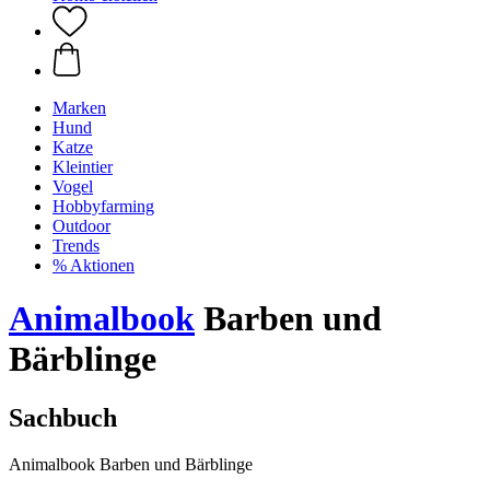
Marken
Hund
Katze
Kleintier
Vogel
Hobbyfarming
Outdoor
Trends
% Aktionen
Animalbook
Barben und
Bärblinge
Sachbuch
Animalbook Barben und Bärblinge