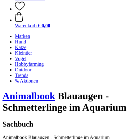
Warenkorb
€ 0,00
Marken
Hund
Katze
Kleintier
Vogel
Hobbyfarming
Outdoor
Trends
% Aktionen
Animalbook
Blauaugen -
Schmetterlinge im Aquarium
Sachbuch
Animalbook Blauaugen - Schmetterlinge im Aquarium