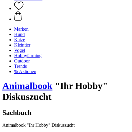
Marken
Hund
Katze
Kleintier
Vogel
Hobbyfarming
Outdoor
Trends
% Aktionen
Animalbook
"Ihr Hobby"
Diskuszucht
Sachbuch
Animalbook "Ihr Hobby" Diskuszucht