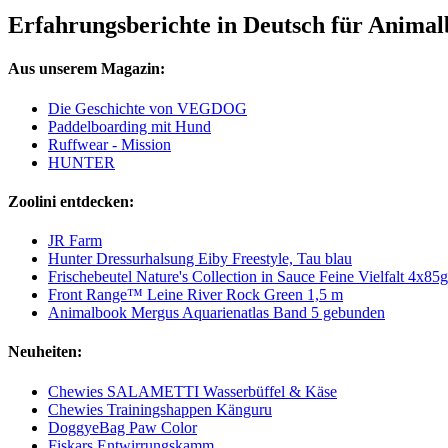
Erfahrungsberichte in Deutsch für Animal
Aus unserem Magazin:
Die Geschichte von VEGDOG
Paddelboarding mit Hund
Ruffwear - Mission
HUNTER
Zoolini entdecken:
JR Farm
Hunter Dressurhalsung Eiby Freestyle, Tau blau
Frischebeutel Nature's Collection in Sauce Feine Vielfalt 4x85g
Front Range™ Leine River Rock Green 1,5 m
Animalbook Mergus Aquarienatlas Band 5 gebunden
Neuheiten:
Chewies SALAMETTI Wasserbüffel & Käse
Chewies Trainingshappen Känguru
DoggyeBag Paw Color
Fiskars Entwirrungskamm