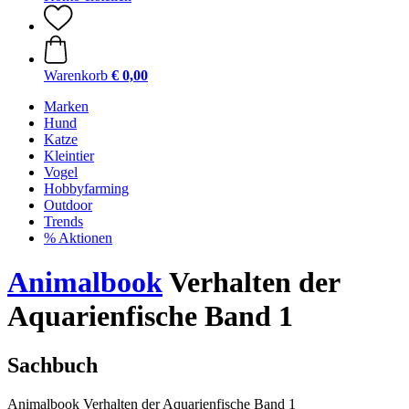
Warenkorb
€ 0,00
Marken
Hund
Katze
Kleintier
Vogel
Hobbyfarming
Outdoor
Trends
% Aktionen
Animalbook
Verhalten der
Aquarienfische Band 1
Sachbuch
Animalbook Verhalten der Aquarienfische Band 1