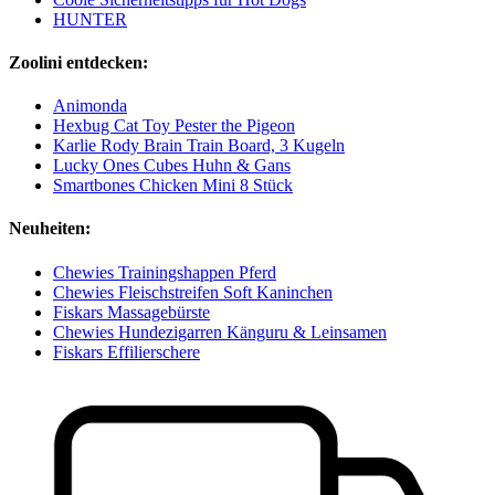
HUNTER
Zoolini entdecken:
Animonda
Hexbug Cat Toy Pester the Pigeon
Karlie Rody Brain Train Board, 3 Kugeln
Lucky Ones Cubes Huhn & Gans
Smartbones Chicken Mini 8 Stück
Neuheiten:
Chewies Trainingshappen Pferd
Chewies Fleischstreifen Soft Kaninchen
Fiskars Massagebürste
Chewies Hundezigarren Känguru & Leinsamen
Fiskars Effilierschere