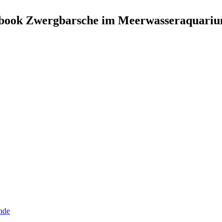
albook Zwergbarsche im Meerwasseraquari
nde