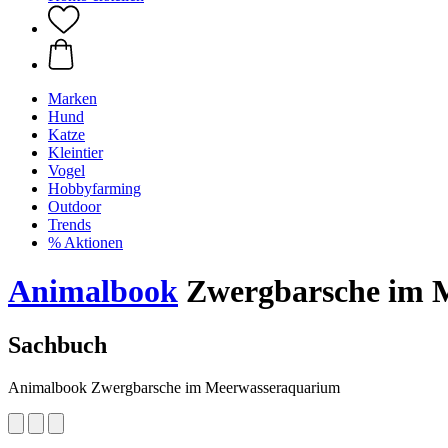
Marken
Hund
Katze
Kleintier
Vogel
Hobbyfarming
Outdoor
Trends
% Aktionen
Animalbook
Zwergbarsche im 
Sachbuch
Animalbook Zwergbarsche im Meerwasseraquarium