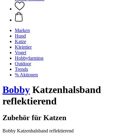
Marken
Hund
Katze
Kleintier
Vogel
Hobbyfarming
Outdoor
Trends
% Aktionen
Bobby
Katzenhalsband
reflektierend
Zubehör für Katzen
Bobby Katzenhalsband reflektierend