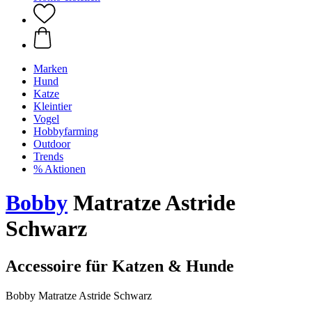
Marken
Hund
Katze
Kleintier
Vogel
Hobbyfarming
Outdoor
Trends
% Aktionen
Bobby
Matratze Astride
Schwarz
Accessoire für Katzen & Hunde
Bobby Matratze Astride Schwarz