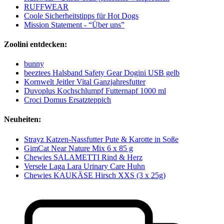
RUFFWEAR
Coole Sicherheitstipps für Hot Dogs
Mission Statement - “Über uns”
Zoolini entdecken:
bunny
beeztees Halsband Safety Gear Dogini USB gelb
Kornwelt Jeitler Vital Ganzjahresfutter
Duvoplus Kochschlumpf Futternapf 1000 ml
Croci Domus Ersatzteppich
Neuheiten:
Strayz Katzen-Nassfutter Pute & Karotte in Soße
GimCat Near Nature Mix 6 x 85 g
Chewies SALAMETTI Rind & Herz
Versele Laga Lara Urinary Care Huhn
Chewies KAUKÄSE Hirsch XXS (3 x 25g)