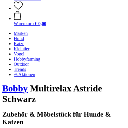
Warenkorb
€ 0,00
Marken
Hund
Katze
Kleintier
Vogel
Hobbyfarming
Outdoor
Trends
% Aktionen
Bobby
Multirelax Astride
Schwarz
Zubehör & Möbelstück für Hunde &
Katzen