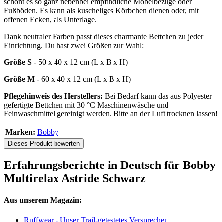
schont es so ganz nebenbei empfindliche Möbelbezüge oder
Fußböden. Es kann als kuscheliges Körbchen dienen oder, mit
offenen Ecken, als Unterlage.
Dank neutraler Farben passt dieses charmante Bettchen zu jeder
Einrichtung. Du hast zwei Größen zur Wahl:
Größe S
- 50 x 40 x 12 cm (L x B x H)
Größe M
- 60 x 40 x 12 cm (L x B x H)
Pflegehinweis des Herstellers:
Bei Bedarf kann das aus Polyester
gefertigte Bettchen mit 30 °C Maschinenwäsche und
Feinwaschmittel gereinigt werden. Bitte an der Luft trocknen lassen!
Marken:
Bobby
Dieses Produkt bewerten
Erfahrungsberichte in Deutsch für Bobby
Multirelax Astride Schwarz
Aus unserem Magazin:
Ruffwear - Unser Trail-getestetes Versprechen