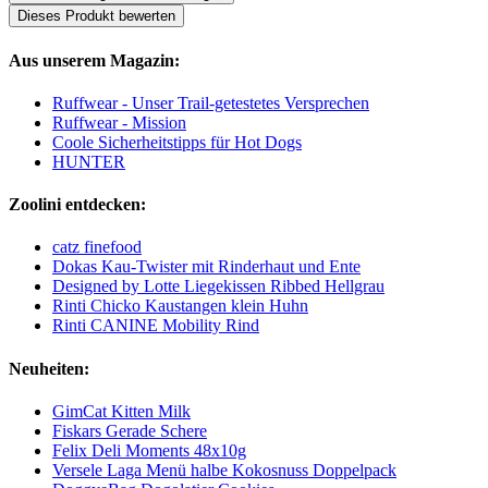
Dieses Produkt bewerten
Aus unserem Magazin:
Ruffwear - Unser Trail-getestetes Versprechen
Ruffwear - Mission
Coole Sicherheitstipps für Hot Dogs
HUNTER
Zoolini entdecken:
catz finefood
Dokas Kau-Twister mit Rinderhaut und Ente
Designed by Lotte Liegekissen Ribbed Hellgrau
Rinti Chicko Kaustangen klein Huhn
Rinti CANINE Mobility Rind
Neuheiten:
GimCat Kitten Milk
Fiskars Gerade Schere
Felix Deli Moments 48x10g
Versele Laga Menü halbe Kokosnuss Doppelpack