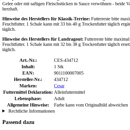
Gelee oder mit saftigen Fleischstücken in Sauce verwöhnen - beide V
herzhaft.
Hinweise des Herstellers für Klassik-Terrine:
Futterreste bitte max
Feuchtfutter. 1 Schale kann mit 33 bis 40 g Trockenfutter täglich e
täglich.
Hinweise des Herstellers für Landragout:
Futterreste bitte maxima
Feuchtfutter. 1 Schale kann mit 32 bis 38 g Trockenfutter täglich e
täglich.
Art.-Nr.:
CES-434712
Inhalt:
1 Stk
EAN:
9011100007005
Hersteller-Nr.:
434712
Marken:
Cesar
Futtermittel Deklaration:
Alleinfuttermittel
Lebensphase:
Adult
Allgemeine Hinweise:
Farbe kann vom Originalbild abweichen
Rechtliche Informationen
Passend dazu