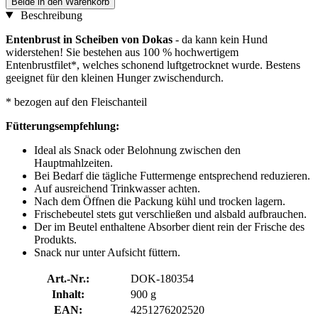
Beide in den Warenkorb
Beschreibung
Entenbrust in Scheiben von Dokas
- da kann kein Hund
widerstehen! Sie bestehen aus 100 % hochwertigem
Entenbrustfilet*, welches schonend luftgetrocknet wurde. Bestens
geeignet für den kleinen Hunger zwischendurch.
* bezogen auf den Fleischanteil
Fütterungsempfehlung:
Ideal als Snack oder Belohnung zwischen den
Hauptmahlzeiten.
Bei Bedarf die tägliche Futtermenge entsprechend reduzieren.
Auf ausreichend Trinkwasser achten.
Nach dem Öffnen die Packung kühl und trocken lagern.
Frischebeutel stets gut verschließen und alsbald aufbrauchen.
Der im Beutel enthaltene Absorber dient rein der Frische des
Produkts.
Snack nur unter Aufsicht füttern.
Art.-Nr.:
DOK-180354
Inhalt:
900 g
EAN:
4251276202520