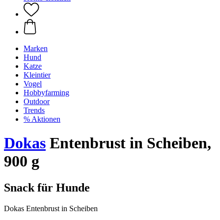
Marken
Hund
Katze
Kleintier
Vogel
Hobbyfarming
Outdoor
Trends
% Aktionen
Dokas
Entenbrust in Scheiben,
900 g
Snack für Hunde
Dokas Entenbrust in Scheiben