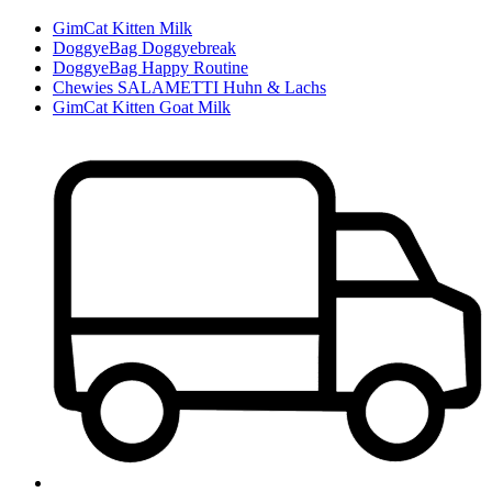
GimCat Kitten Milk
DoggyeBag Doggyebreak
DoggyeBag Happy Routine
Chewies SALAMETTI Huhn & Lachs
GimCat Kitten Goat Milk