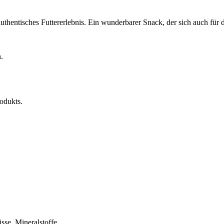
thentisches Futtererlebnis. Ein wunderbarer Snack, der sich auch fü
.
rodukts.
se, Mineralstoffe