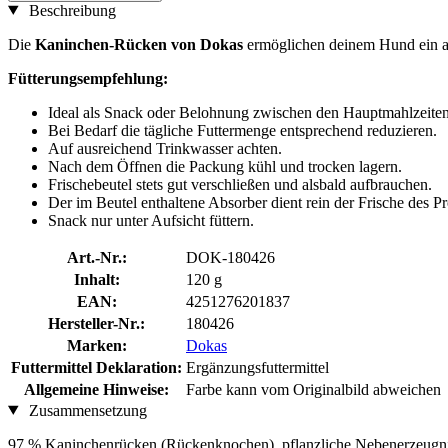
Beschreibung
Die
Kaninchen-Rücken von Dokas
ermöglichen deinem Hund ein au
Fütterungsempfehlung:
Ideal als Snack oder Belohnung zwischen den Hauptmahlzeiten
Bei Bedarf die tägliche Futtermenge entsprechend reduzieren.
Auf ausreichend Trinkwasser achten.
Nach dem Öffnen die Packung kühl und trocken lagern.
Frischebeutel stets gut verschließen und alsbald aufbrauchen.
Der im Beutel enthaltene Absorber dient rein der Frische des P
Snack nur unter Aufsicht füttern.
Art.-Nr.:
DOK-180426
Inhalt:
120 g
EAN:
4251276201837
Hersteller-Nr.:
180426
Marken:
Dokas
Futtermittel Deklaration:
Ergänzungsfuttermittel
Allgemeine Hinweise:
Farbe kann vom Originalbild abweichen
Zusammensetzung
97 % Kaninchenrücken (Rückenknochen), pflanzliche Nebenerzeugnis