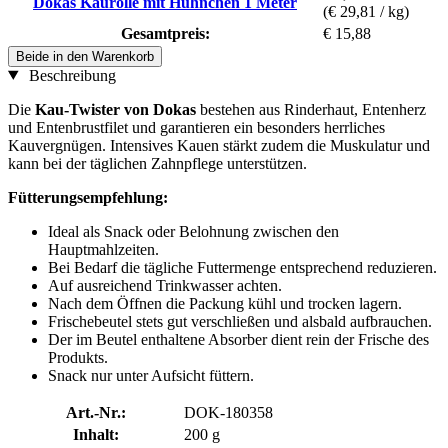
Dokas Kaurolle mit Hühnchen 1 Meter
(€ 29,81 / kg)
Gesamtpreis:
€ 15,88
Beide in den Warenkorb
Beschreibung
Die
Kau-Twister von Dokas
bestehen aus Rinderhaut, Entenherz
und Entenbrustfilet und garantieren ein besonders herrliches
Kauvergnügen. Intensives Kauen stärkt zudem die Muskulatur und
kann bei der täglichen Zahnpflege unterstützen.
Fütterungsempfehlung:
Ideal als Snack oder Belohnung zwischen den
Hauptmahlzeiten.
Bei Bedarf die tägliche Futtermenge entsprechend reduzieren.
Auf ausreichend Trinkwasser achten.
Nach dem Öffnen die Packung kühl und trocken lagern.
Frischebeutel stets gut verschließen und alsbald aufbrauchen.
Der im Beutel enthaltene Absorber dient rein der Frische des
Produkts.
Snack nur unter Aufsicht füttern.
Art.-Nr.:
DOK-180358
Inhalt:
200 g