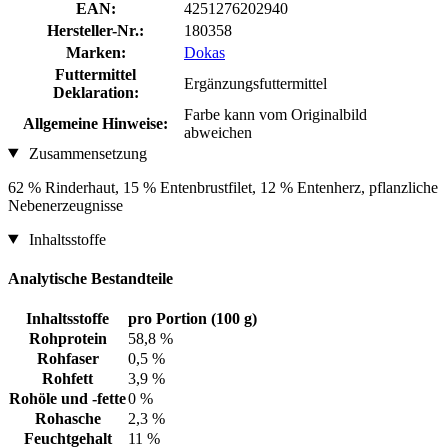
EAN:
4251276202940
Hersteller-Nr.:
180358
Marken:
Dokas
Futtermittel
Ergänzungsfuttermittel
Deklaration:
Farbe kann vom Originalbild
Allgemeine Hinweise:
abweichen
Zusammensetzung
62 % Rinderhaut, 15 % Entenbrustfilet, 12 % Entenherz, pflanzliche
Nebenerzeugnisse
Inhaltsstoffe
Analytische Bestandteile
Inhaltsstoffe
pro Portion (100 g)
Rohprotein
58,8 %
Rohfaser
0,5 %
Rohfett
3,9 %
Rohöle und -fette
0 %
Rohasche
2,3 %
Feuchtgehalt
11 %