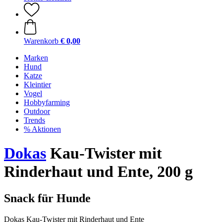
Warenkorb
€ 0,00
Marken
Hund
Katze
Kleintier
Vogel
Hobbyfarming
Outdoor
Trends
% Aktionen
Dokas
Kau-Twister mit
Rinderhaut und Ente, 200 g
Snack für Hunde
Dokas Kau-Twister mit Rinderhaut und Ente