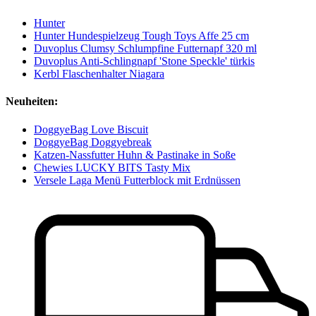
Hunter
Hunter Hundespielzeug Tough Toys Affe 25 cm
Duvoplus Clumsy Schlumpfine Futternapf 320 ml
Duvoplus Anti-Schlingnapf 'Stone Speckle' türkis
Kerbl Flaschenhalter Niagara
Neuheiten:
DoggyeBag Love Biscuit
DoggyeBag Doggyebreak
Katzen-Nassfutter Huhn & Pastinake in Soße
Chewies LUCKY BITS Tasty Mix
Versele Laga Menü Futterblock mit Erdnüssen