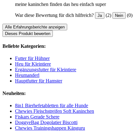
meine kaninchen finden das heu einfach super
War diese Bewertung für dich hilfreich?
(2)
(0)
Ja
Nein
Alle Erfahrungsberichte anzeigen
Dieses Produkt bewerten
Beliebte Kategorien:
Futter für Hühner
Heu für Kleintiere
Ergänzungsfutter für Kleintiere
Heumanderl
Hauptfutter für Hamster
Neuheiten:
8in1 Bierhefetabletten für alle Hunde
Chewies Fleischstreifen Soft Kaninchen
Fiskars Gerade Schere
DoggyeBag Dogolatier Biscotti
Chewies Trainingshappen Känguru