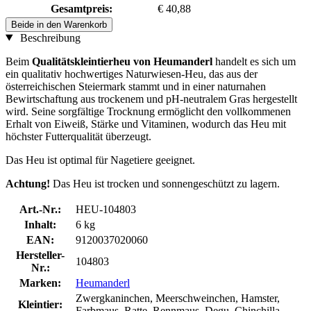
Gesamtpreis:
€ 40,88
Beide in den Warenkorb
Beschreibung
Beim
Qualitätskleintierheu von Heumanderl
handelt es sich um
ein qualitativ hochwertiges Naturwiesen-Heu, das aus der
österreichischen Steiermark stammt und in einer naturnahen
Bewirtschaftung aus trockenem und pH-neutralem Gras hergestellt
wird. Seine sorgfältige Trocknung ermöglicht den vollkommenen
Erhalt von Eiweiß, Stärke und Vitaminen, wodurch das Heu mit
höchster Futterqualität überzeugt.
Das Heu ist optimal für Nagetiere geeignet.
Achtung!
Das Heu ist trocken und sonnengeschützt zu lagern.
Art.-Nr.:
HEU-104803
Inhalt:
6 kg
EAN:
9120037020060
Hersteller-
104803
Nr.:
Marken:
Heumanderl
Zwergkaninchen, Meerschweinchen, Hamster,
Kleintier:
Farbmaus, Ratte, Rennmaus, Degu, Chinchilla