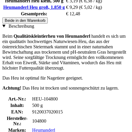
Heumanderl Heu klein, 500 g
€ 3,19
(€ 6,38 / kg)
Heumanderl Heu groß, 1.850 g
€ 9,29
(€ 5,02 / kg)
Gesamtpreis:
€ 12,48
Beide in den Warenkorb
Beschreibung
Beim
Qualitätskleintierheu von Heumanderl
handelt es sich um
ein qualitativ hochwertiges Naturwiesen-Heu, das aus der
österreichischen Steiermark stammt und in einer naturnahen
Bewirtschaftung aus trockenem und pH-neutralem Gras hergestellt
wird. Seine sorgfältige Trocknung ermöglicht den vollkommenen
Erhalt von Eiweiß, Stärke und Vitaminen, wodurch das Heu mit
höchster Futterqualität überzeugt.
Das Heu ist optimal für Nagetiere geeignet.
Achtung!
Das Heu ist trocken und sonnengeschützt zu lagern.
Art.-Nr.:
HEU-104800
Inhalt:
500 g
EAN:
9120037020015
Hersteller-
104800
Nr.:
Marken:
Heumanderl