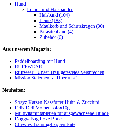
Hund
Leinen und Halsbänder
Halsband (104)
Leine (188)
Maulkorb und Schutzkragen (30)
Parasitenband (4)
Zubehör (6)
Aus unserem Magazin:
Paddelboarding mit Hund
RUFFWEAR
Ruffwear - Unser Trail-getestetes Versprechen
Mission Statement - “Über uns”
Neuheiten:
Strayz Katzen-Nassfutter Huhn & Zucchini
Felix Deli Moments 48x10g
Multivitamintabletten für ausgewachsene Hunde
DoggyeBag Love Bone
Chewies Trainingshappen Ente