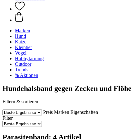
Marken
Hund
Katze
Kleintier
Vogel
Hobbyfarming
Outdoor
Trends
% Aktionen
Hundehalsband gegen Zecken und Flöhe
Filtern & sortieren
Preis
Marken
Eigenschaften
Filter
Parasitenband: 4 Artikel