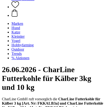
Marken
Hund
Katze
Kleintier
Vogel
Hobbyfarming
Outdoor
Trends
% Aktionen
26.06.2026 - CharLine
Futterkohle für Kälber 3kg
und 10 kg
CharLine GmbH ruft vorsorglich die
CharLine Futterkohle für
Kälber 3 kg [Art. Nr: FKKALB3a] und CharLine Futterkohle