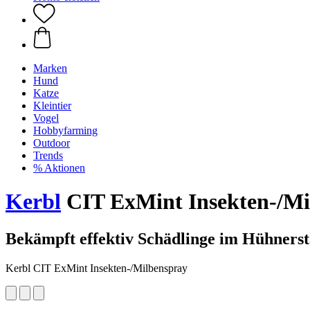
Marken
Hund
Katze
Kleintier
Vogel
Hobbyfarming
Outdoor
Trends
% Aktionen
Kerbl
CIT ExMint Insekten-/Mi
Bekämpft effektiv Schädlinge im Hühnerst
Kerbl CIT ExMint Insekten-/Milbenspray