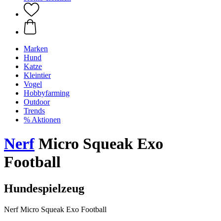
Marken
Hund
Katze
Kleintier
Vogel
Hobbyfarming
Outdoor
Trends
% Aktionen
Nerf
Micro Squeak Exo
Football
Hundespielzeug
Nerf Micro Squeak Exo Football