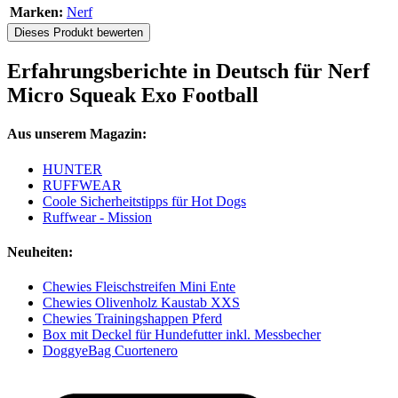
Marken:
Nerf
Dieses Produkt bewerten
Erfahrungsberichte in Deutsch für Nerf
Micro Squeak Exo Football
Aus unserem Magazin:
HUNTER
RUFFWEAR
Coole Sicherheitstipps für Hot Dogs
Ruffwear - Mission
Neuheiten:
Chewies Fleischstreifen Mini Ente
Chewies Olivenholz Kaustab XXS
Chewies Trainingshappen Pferd
Box mit Deckel für Hundefutter inkl. Messbecher
DoggyeBag Cuortenero