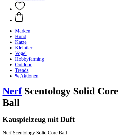
Marken
Hund
Katze
Kleintier
Vogel
Hobbyfarming
Outdoor
Trends
% Aktionen
Nerf
Scentology Solid Core
Ball
Kauspielzeug mit Duft
Nerf Scentology Solid Core Ball