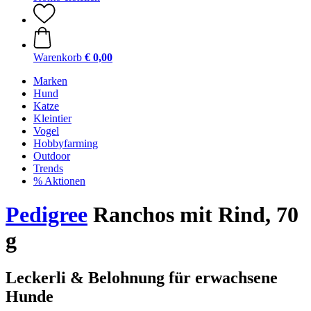
Warenkorb
€ 0,00
Marken
Hund
Katze
Kleintier
Vogel
Hobbyfarming
Outdoor
Trends
% Aktionen
Pedigree
Ranchos mit Rind, 70
g
Leckerli & Belohnung für erwachsene
Hunde