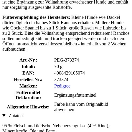
ist eine Ergänzung zur Vollnahrung erwachsener Hunde und enthält
nur sorgfältig ausgewählte Rohstoffe.
Fütterempfehlung des Herstellers:
Kleine Hunde wie Dackel
dürfen täglich ein halbes Stück Ranchos erhalten. Mittlere Hunde
wie Cocker Spaniel bis zu 1 Stück; große Rassen wie Labrador bis
zu 2 Stück. Bitte die Vollnahrung entsprechend reduzieren! Ranchos
sollten unbedingt kühl und trocken gelagert werden und nach dem
Öffnen aromadicht verschlossen bleiben - innerhalb von 2 Wochen
aufbrauchen.
Art.-Nr.:
PEG-373374
Inhalt:
70 g
EAN:
4008429105074
Hersteller-Nr.:
373374
Marken:
Pedigree
Futtermittel
Ergänzungsfuttermittel
Deklaration:
Farbe kann vom Originalbild
Allgemeine Hinweise:
abweichen
Zutaten
95 % Fleisch und tierische Nebenerzeugnisse (4 % Rind),
Mineralstoffe, Öle und Fette