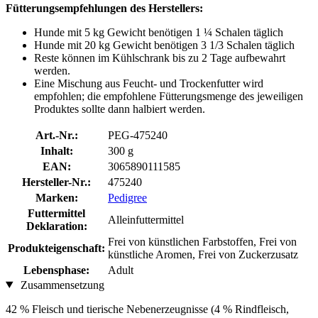
Fütterungsempfehlungen des Herstellers:
Hunde mit 5 kg Gewicht benötigen 1 ¼ Schalen täglich
Hunde mit 20 kg Gewicht benötigen 3 1/3 Schalen täglich
Reste können im Kühlschrank bis zu 2 Tage aufbewahrt
werden.
Eine Mischung aus Feucht- und Trockenfutter wird
empfohlen; die empfohlene Fütterungsmenge des jeweiligen
Produktes sollte dann halbiert werden.
Art.-Nr.:
PEG-475240
Inhalt:
300 g
EAN:
3065890111585
Hersteller-Nr.:
475240
Marken:
Pedigree
Futtermittel
Alleinfuttermittel
Deklaration:
Frei von künstlichen Farbstoffen, Frei von
Produkteigenschaft:
künstliche Aromen, Frei von Zuckerzusatz
Lebensphase:
Adult
Zusammensetzung
42 % Fleisch und tierische Nebenerzeugnisse (4 % Rindfleisch,