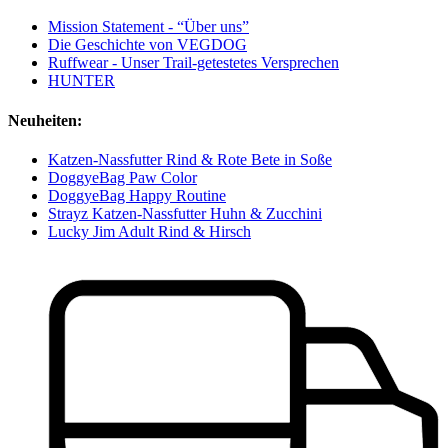
Mission Statement - “Über uns”
Die Geschichte von VEGDOG
Ruffwear - Unser Trail-getestetes Versprechen
HUNTER
Neuheiten:
Katzen-Nassfutter Rind & Rote Bete in Soße
DoggyeBag Paw Color
DoggyeBag Happy Routine
Strayz Katzen-Nassfutter Huhn & Zucchini
Lucky Jim Adult Rind & Hirsch