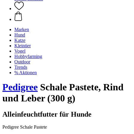
Marken
Hund
Katze
Kleintier
Vogel
Hobbyfarming
Outdoor
Trends
% Aktionen
Pedigree
Schale Pastete, Rind
und Leber (300 g)
Alleinfeuchtfutter für Hunde
Pedigree Schale Pastete