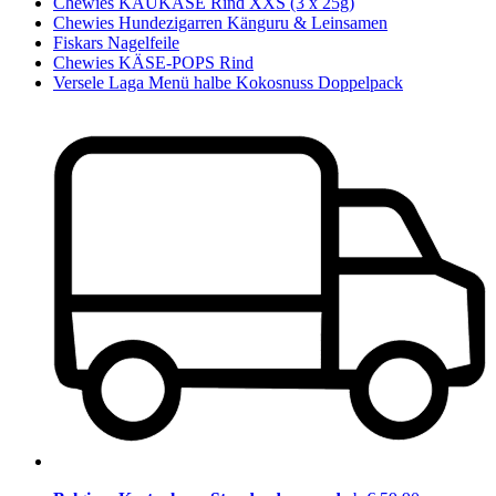
Chewies KAUKÄSE Rind XXS (3 x 25g)
Chewies Hundezigarren Känguru & Leinsamen
Fiskars Nagelfeile
Chewies KÄSE-POPS Rind
Versele Laga Menü halbe Kokosnuss Doppelpack