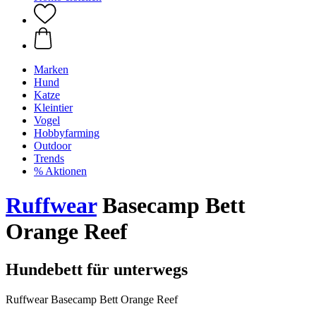
Marken
Hund
Katze
Kleintier
Vogel
Hobbyfarming
Outdoor
Trends
% Aktionen
Ruffwear
Basecamp Bett
Orange Reef
Hundebett für unterwegs
Ruffwear Basecamp Bett Orange Reef