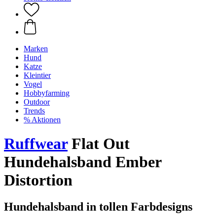
Marken
Hund
Katze
Kleintier
Vogel
Hobbyfarming
Outdoor
Trends
% Aktionen
Ruffwear
Flat Out
Hundehalsband Ember
Distortion
Hundehalsband in tollen Farbdesigns