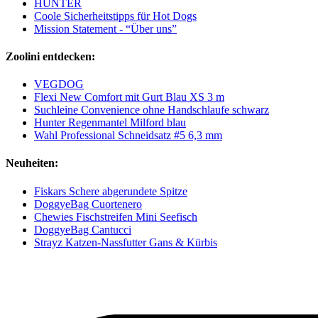
HUNTER
Coole Sicherheitstipps für Hot Dogs
Mission Statement - “Über uns”
Zoolini entdecken:
VEGDOG
Flexi New Comfort mit Gurt Blau XS 3 m
Suchleine Convenience ohne Handschlaufe schwarz
Hunter Regenmantel Milford blau
Wahl Professional Schneidsatz #5 6,3 mm
Neuheiten:
Fiskars Schere abgerundete Spitze
DoggyeBag Cuortenero
Chewies Fischstreifen Mini Seefisch
DoggyeBag Cantucci
Strayz Katzen-Nassfutter Gans & Kürbis