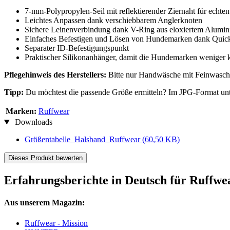
7-mm-Polypropylen-Seil mit reflektierender Ziernaht für echte
Leichtes Anpassen dank verschiebbarem Anglerknoten
Sichere Leinenverbindung dank V-Ring aus eloxiertem Alumi
Einfaches Befestigen und Lösen von Hundemarken dank Qui
Separater ID-Befestigungspunkt
Praktischer Silikonanhänger, damit die Hundemarken weniger 
Pflegehinweis des Herstellers:
Bitte nur Handwäsche mit Feinwaschmi
Tipp:
Du möchtest die passende Größe ermitteln? Im JPG-Format unte
Marken:
Ruffwear
Downloads
Größentabelle_Halsband_Ruffwear
(60,50 KB)
Dieses Produkt bewerten
Erfahrungsberichte in Deutsch für Ruffw
Aus unserem Magazin:
Ruffwear - Mission