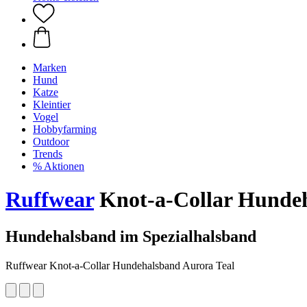
Marken
Hund
Katze
Kleintier
Vogel
Hobbyfarming
Outdoor
Trends
% Aktionen
Ruffwear
Knot-a-Collar Hundeh
Hundehalsband im Spezialhalsband
Ruffwear Knot-a-Collar Hundehalsband Aurora Teal