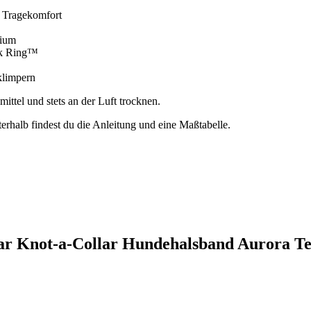
n Tragekomfort
nium
ck Ring™
klimpern
ttel und stets an der Luft trocknen.
rhalb findest du die Anleitung und eine Maßtabelle.
ear Knot-a-Collar Hundehalsband Aurora Te