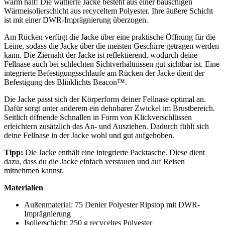
warm hält! Die wattierte Jacke besteht aus einer bauschigen
Wärmeisolierschicht aus recyceltem Polyester. Ihre äußere Schicht
ist mit einer DWR-Imprägnierung überzogen.
Am Rücken verfügt die Jacke über eine praktische Öffnung für die
Leine, sodass die Jacke über die meisten Geschirre getragen werden
kann. Die Ziernaht der Jacke ist reflektierend, wodurch deine
Fellnase auch bei schlechten Sichtverhältnissen gut sichtbar ist. Eine
integrierte Befestigungsschlaufe am Rücken der Jacke dient der
Befestigung des Blinklichts Beacon™.
Die Jacke passt sich der Körperform deiner Fellnase optimal an.
Dafür sorgt unter anderem ein dehnbarer Zwickel im Brustbereich.
Seitlich öffnende Schnallen in Form von Klickverschlüssen
erleichtern zusätzlich das An- und Ausziehen. Dadurch fühlt sich
deine Fellnase in der Jacke wohl und gut aufgehoben.
Tipp:
Die Jacke enthält eine integrierte Packtasche. Diese dient
dazu, dass du die Jacke einfach verstauen und auf Reisen
mitnehmen kannst.
Materialien
Außenmaterial: 75 Denier Polyester Ripstop mit DWR-
Imprägnierung
Isolierschicht: 250 g recyceltes Polyester