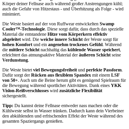
Körper deiner Fellnase auch während großer Anstrengungen kühl;
auch die Gefahr von Hitzestaus - und Überhitzung als Folge - wird
minimiert.
Die Weste basiert auf der von Ruffwear entwickelten
Swamp
Cooler™-Technologie
. Diese sorgt dafür, dass durch das spezielle
Material die entstandene
Hitze vom Körperkern effektiv
abgeleitet
wird. Die
weiche innere Schicht
der Weste sorgt für
hohen Komfort
und ein
angenehm trockenes Gefühl
. Während
die
mittlere Schicht
nachhaltig das
kühlende Wasser speichert
,
erleichtert das atmungsaktive Material der
äußeren Schicht
seine
Verdunstung
.
Die Weste bietet
viel Bewegungsfreiheit
und
perfekte Passform
.
Dafür sorgt der
Rücken aus flexiblem Spandex
mit einem
LSF
von 50+
. Auch um die Beine herum gibt es genügend Spielraum für
die Bewegung während sportlicher Aktivitäten. Dank eines
YKK
Vislon-Reißverschlusses
wird
zusätzliche Flexibilität
sichergestellt.
Tipp:
Du kannst deine Fellnase entweder nass machen oder die
Kühlweste selbst in Wasser tränken. Dadurch kann dein Vierbeiner
den abkühlenden und erfrischenden Effekt der Weste während des
gesamten Spaziergangs genießen.