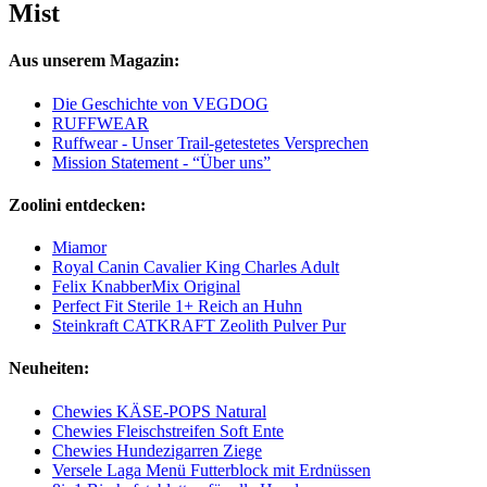
Mist
Aus unserem Magazin:
Die Geschichte von VEGDOG
RUFFWEAR
Ruffwear - Unser Trail-getestetes Versprechen
Mission Statement - “Über uns”
Zoolini entdecken:
Miamor
Royal Canin Cavalier King Charles Adult
Felix KnabberMix Original
Perfect Fit Sterile 1+ Reich an Huhn
Steinkraft CATKRAFT Zeolith Pulver Pur
Neuheiten:
Chewies KÄSE-POPS Natural
Chewies Fleischstreifen Soft Ente
Chewies Hundezigarren Ziege
Versele Laga Menü Futterblock mit Erdnüssen