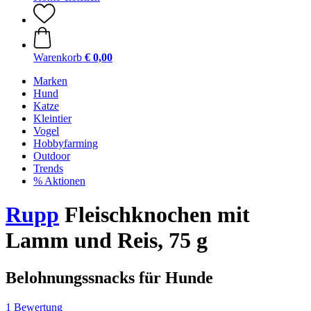
Warenkorb
€ 0,00
Marken
Hund
Katze
Kleintier
Vogel
Hobbyfarming
Outdoor
Trends
% Aktionen
Rupp
Fleischknochen mit
Lamm und Reis, 75 g
Belohnungssnacks für Hunde
1 Bewertung