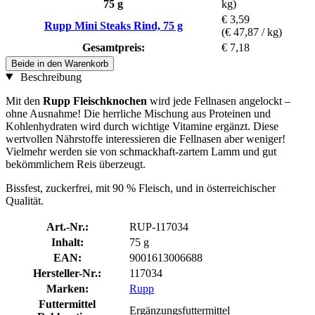
75 g
kg)
€ 3,59
Rupp Mini Steaks Rind, 75 g
(€ 47,87 / kg)
Gesamtpreis:
€ 7,18
Beide in den Warenkorb
Beschreibung
Mit den
Rupp Fleischknochen
wird jede Fellnasen angelockt –
ohne Ausnahme! Die herrliche Mischung aus Proteinen und
Kohlenhydraten wird durch wichtige Vitamine ergänzt. Diese
wertvollen Nährstoffe interessieren die Fellnasen aber weniger!
Vielmehr werden sie von schmackhaft-zartem Lamm und gut
bekömmlichem Reis überzeugt.
Bissfest, zuckerfrei, mit 90 % Fleisch, und in österreichischer
Qualität.
Art.-Nr.:
RUP-117034
Inhalt:
75 g
EAN:
9001613006688
Hersteller-Nr.:
117034
Marken:
Rupp
Futtermittel
Ergänzungsfuttermittel