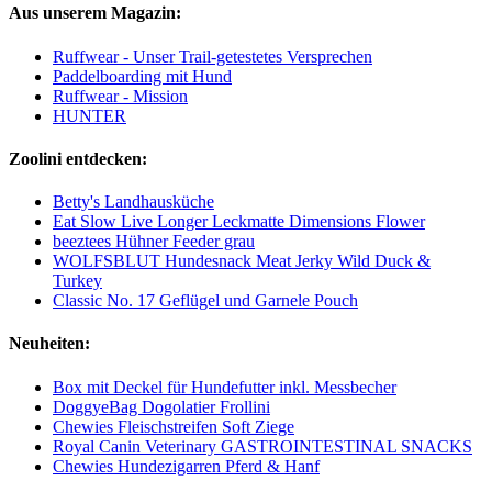
Aus unserem Magazin:
Ruffwear - Unser Trail-getestetes Versprechen
Paddelboarding mit Hund
Ruffwear - Mission
HUNTER
Zoolini entdecken:
Betty's Landhausküche
Eat Slow Live Longer Leckmatte Dimensions Flower
beeztees Hühner Feeder grau
WOLFSBLUT Hundesnack Meat Jerky Wild Duck &
Turkey
Classic No. 17 Geflügel und Garnele Pouch
Neuheiten:
Box mit Deckel für Hundefutter inkl. Messbecher
DoggyeBag Dogolatier Frollini
Chewies Fleischstreifen Soft Ziege
Royal Canin Veterinary GASTROINTESTINAL SNACKS
Chewies Hundezigarren Pferd & Hanf