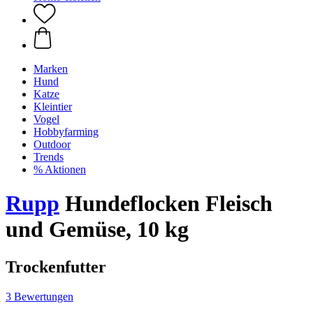
Marken
Hund
Katze
Kleintier
Vogel
Hobbyfarming
Outdoor
Trends
% Aktionen
Rupp
Hundeflocken Fleisch
und Gemüse, 10 kg
Trockenfutter
3 Bewertungen