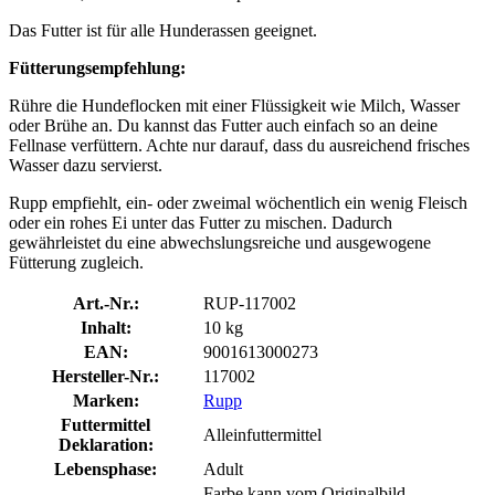
Das Futter ist für alle Hunderassen geeignet.
Fütterungsempfehlung:
Rühre die Hundeflocken mit einer Flüssigkeit wie Milch, Wasser
oder Brühe an. Du kannst das Futter auch einfach so an deine
Fellnase verfüttern. Achte nur darauf, dass du ausreichend frisches
Wasser dazu servierst.
Rupp empfiehlt, ein- oder zweimal wöchentlich ein wenig Fleisch
oder ein rohes Ei unter das Futter zu mischen. Dadurch
gewährleistet du eine abwechslungsreiche und ausgewogene
Fütterung zugleich.
Art.-Nr.:
RUP-117002
Inhalt:
10 kg
EAN:
9001613000273
Hersteller-Nr.:
117002
Marken:
Rupp
Futtermittel
Alleinfuttermittel
Deklaration:
Lebensphase:
Adult
Farbe kann vom Originalbild