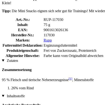
Klein!
Tipp:
Die Mini Snacks eignen sich sehr gut für Trainings! Mit wied
Art.-Nr.:
RUP-117030
Inhalt:
75 g
EAN:
9001613026136
Hersteller-Nr.:
117030
Marken:
Rupp
Futtermittel Deklaration:
Ergänzungsfuttermittel
Produkteigenschaft:
Frei von Zuckerzusatz, Proteinreich
Allgemeine Hinweise:
Farbe kann vom Originalbild abweichen
Zutaten
Zusammensetzung
[1]
95 % Fleisch und tierische Nebenerzeugnisse
, Mineralstoffe
26% vom Rind
Inhaltsstoffe