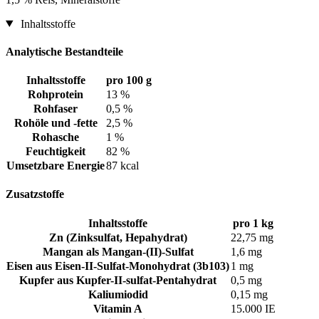
Inhaltsstoffe
Analytische Bestandteile
Inhaltsstoffe
pro 100 g
Rohprotein
13 %
Rohfaser
0,5 %
Rohöle und -fette
2,5 %
Rohasche
1 %
Feuchtigkeit
82 %
Umsetzbare Energie
87 kcal
Zusatzstoffe
Inhaltsstoffe
pro 1 kg
Zn (Zinksulfat, Hepahydrat)
22,75 mg
Mangan als Mangan-(II)-Sulfat
1,6 mg
Eisen aus Eisen-II-Sulfat-Monohydrat (3b103)
1 mg
Kupfer aus Kupfer-II-sulfat-Pentahydrat
0,5 mg
Kaliumiodid
0,15 mg
Vitamin A
15.000 IE