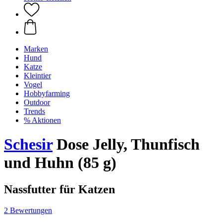
Marken
Hund
Katze
Kleintier
Vogel
Hobbyfarming
Outdoor
Trends
% Aktionen
Schesir
Dose Jelly, Thunfisch
und Huhn (85 g)
Nassfutter für Katzen
2 Bewertungen