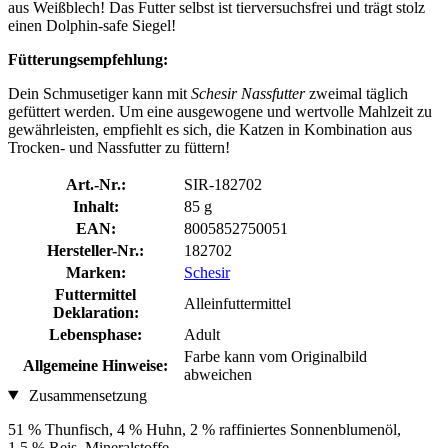
aus Weißblech! Das Futter selbst ist tierversuchsfrei und trägt stolz
einen Dolphin-safe Siegel!
Fütterungsempfehlung:
Dein Schmusetiger kann mit
Schesir Nassfutter
zweimal täglich
gefüttert werden. Um eine ausgewogene und wertvolle Mahlzeit zu
gewährleisten, empfiehlt es sich, die Katzen in Kombination aus
Trocken- und Nassfutter zu füttern!
Art.-Nr.:
SIR-182702
Inhalt:
85 g
EAN:
8005852750051
Hersteller-Nr.:
182702
Marken:
Schesir
Futtermittel
Alleinfuttermittel
Deklaration:
Lebensphase:
Adult
Farbe kann vom Originalbild
Allgemeine Hinweise:
abweichen
Zusammensetzung
51 % Thunfisch, 4 % Huhn, 2 % raffiniertes Sonnenblumenöl,
1,5 % Reis, Mineralstoffe