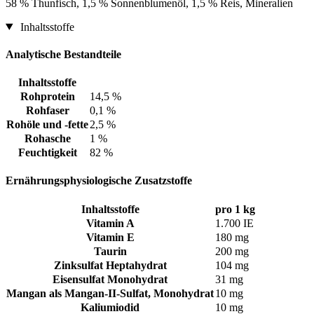
58 % Thunfisch, 1,5 % Sonnenblumenöl, 1,5 % Reis, Mineralien
Inhaltsstoffe
Analytische Bestandteile
Inhaltsstoffe
Rohprotein
14,5 %
Rohfaser
0,1 %
Rohöle und -fette
2,5 %
Rohasche
1 %
Feuchtigkeit
82 %
Ernährungsphysiologische Zusatzstoffe
Inhaltsstoffe
pro 1 kg
Vitamin A
1.700 IE
Vitamin E
180 mg
Taurin
200 mg
Zinksulfat Heptahydrat
104 mg
Eisensulfat Monohydrat
31 mg
Mangan als Mangan-II-Sulfat, Monohydrat
10 mg
Kaliumiodid
10 mg