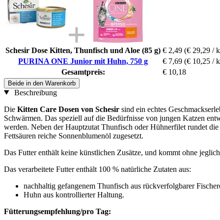
Schesir Dose Kitten, Thunfisch und Aloe (85 g)
€ 2,49
(€ 29,29 / 
PURINA ONE Junior mit Huhn, 750 g
€ 7,69
(€ 10,25 / 
Gesamtpreis:
€ 10,18
Beide in den Warenkorb
Beschreibung
Die
Kitten Care Dosen von Schesir
sind ein echtes Geschmackserle
Schwärmen. Das speziell auf die Bedürfnisse von jungen Katzen entwi
werden. Neben der Hauptzutat Thunfisch oder Hühnerfilet rundet die
Fettsäuren reiche Sonnenblumenöl zugesetzt.
Das Futter enthält keine künstlichen Zusätze, und kommt ohne jeglic
Das verarbeitete Futter enthält 100 % natürliche Zutaten aus:
nachhaltig gefangenem Thunfisch aus rückverfolgbarer Fischere
Huhn aus kontrollierter Haltung.
Fütterungsempfehlung/pro Tag: