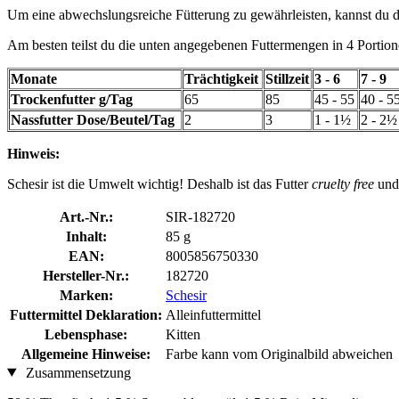
Um eine abwechslungsreiche Fütterung zu gewährleisten, kannst du de
Am besten teilst du die unten angegebenen Futtermengen in 4 Portion
Monate
Trächtigkeit
Stillzeit
3 - 6
7 - 9
Trockenfutter g/Tag
65
85
45 - 55
40 - 5
Nassfutter Dose/Beutel/Tag
2
3
1 - 1½
2 - 2½
Hinweis:
Schesir ist die Umwelt wichtig! Deshalb ist das Futter
cruelty free
un
Art.-Nr.:
SIR-182720
Inhalt:
85 g
EAN:
8005856750330
Hersteller-Nr.:
182720
Marken:
Schesir
Futtermittel Deklaration:
Alleinfuttermittel
Lebensphase:
Kitten
Allgemeine Hinweise:
Farbe kann vom Originalbild abweichen
Zusammensetzung