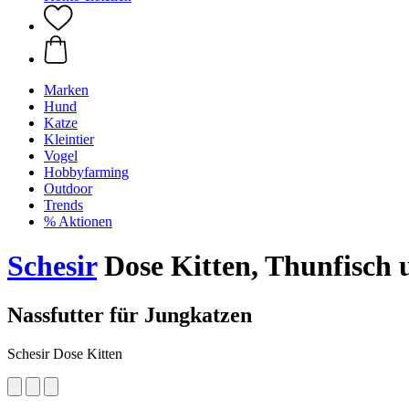
Marken
Hund
Katze
Kleintier
Vogel
Hobbyfarming
Outdoor
Trends
% Aktionen
Schesir
Dose Kitten, Thunfisch u
Nassfutter für Jungkatzen
Schesir Dose Kitten