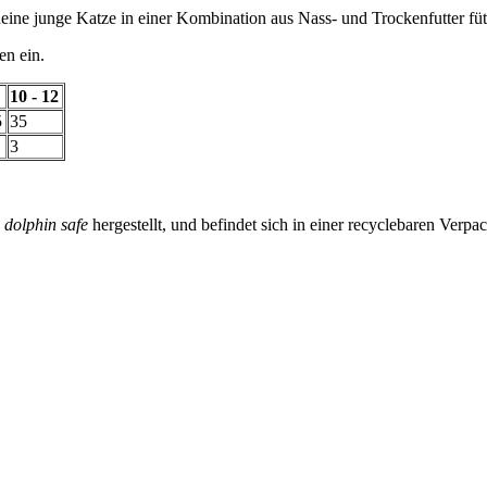
ine junge Katze in einer Kombination aus Nass- und Trockenfutter füt
en ein.
10 - 12
5
35
3
d
dolphin safe
hergestellt, und befindet sich in einer recyclebaren Verp