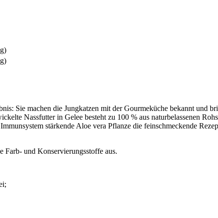
kg)
kg)
bnis: Sie machen die Jungkatzen mit der Gourmeküche bekannt und brin
ckelte Nassfutter in Gelee besteht zu 100 % aus naturbelassenen Rohs
 Immunsystem stärkende Aloe vera Pflanze die feinschmeckende Rezeptu
he Farb- und Konservierungsstoffe aus.
i;