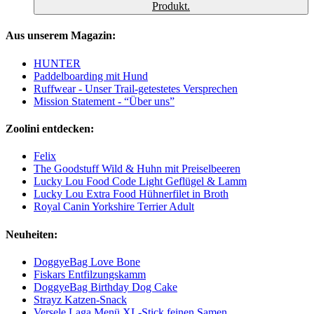
Produkt.
Aus unserem Magazin:
HUNTER
Paddelboarding mit Hund
Ruffwear - Unser Trail-getestetes Versprechen
Mission Statement - “Über uns”
Zoolini entdecken:
Felix
The Goodstuff Wild & Huhn mit Preiselbeeren
Lucky Lou Food Code Light Geflügel & Lamm
Lucky Lou Extra Food Hühnerfilet in Broth
Royal Canin Yorkshire Terrier Adult
Neuheiten:
DoggyeBag Love Bone
Fiskars Entfilzungskamm
DoggyeBag Birthday Dog Cake
Strayz Katzen-Snack
Versele Laga Menü XL-Stick feinen Samen