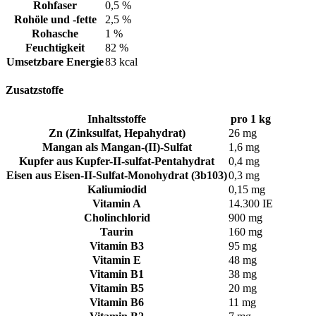
Rohfaser
0,5 %
Rohöle und -fette
2,5 %
Rohasche
1 %
Feuchtigkeit
82 %
Umsetzbare Energie
83 kcal
Zusatzstoffe
Inhaltsstoffe
pro 1 kg
Zn (Zinksulfat, Hepahydrat)
26 mg
Mangan als Mangan-(II)-Sulfat
1,6 mg
Kupfer aus Kupfer-II-sulfat-Pentahydrat
0,4 mg
Eisen aus Eisen-II-Sulfat-Monohydrat (3b103)
0,3 mg
Kaliumiodid
0,15 mg
Vitamin A
14.300 IE
Cholinchlorid
900 mg
Taurin
160 mg
Vitamin B3
95 mg
Vitamin E
48 mg
Vitamin B1
38 mg
Vitamin B5
20 mg
Vitamin B6
11 mg