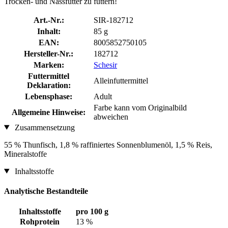
Trocken- und Nassfutter zu füttern!
Art.-Nr.:
SIR-182712
Inhalt:
85 g
EAN:
8005852750105
Hersteller-Nr.:
182712
Marken:
Schesir
Futtermittel
Alleinfuttermittel
Deklaration:
Lebensphase:
Adult
Farbe kann vom Originalbild
Allgemeine Hinweise:
abweichen
Zusammensetzung
55 % Thunfisch, 1,8 % raffiniertes Sonnenblumenöl, 1,5 % Reis,
Mineralstoffe
Inhaltsstoffe
Analytische Bestandteile
Inhaltsstoffe
pro 100 g
Rohprotein
13 %