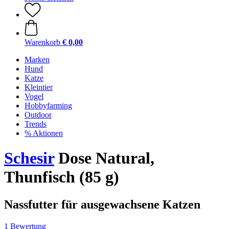
Warenkorb
€ 0,00
Marken
Hund
Katze
Kleintier
Vogel
Hobbyfarming
Outdoor
Trends
% Aktionen
Schesir
Dose Natural,
Thunfisch (85 g)
Nassfutter für ausgewachsene Katzen
1 Bewertung