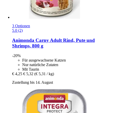
3 Optionen
5.0 (2)
Animonda
Carny Adult Rind, Pute und
Shrimps, 800 g
-20%
Für ausgewachsene Katzen
Nur natürliche Zutaten
Mit Taurin
€ 4,25
€ 5,32
(€ 5,31 / kg)
Zustellung bis 14. August