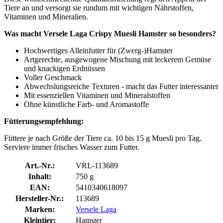
Tiere an und versorgt sie rundum mit wichtigen Nährstoffen,
Vitaminen und Mineralien.
Was macht Versele Laga Crispy Muesli Hamster so besonders?
Hochwertiges Alleinfutter für (Zwerg-)Hamster
Artgerechte, ausgewogene Mischung mit leckerem Gemüse
und knackigen Erdnüssen
Voller Geschmack
Abwechslungsreiche Texturen - macht das Futter interessanter
Mit essenziellen Vitaminen und Mineralstoffen
Ohne künstliche Farb- und Aromastoffe
Fütterungsempfehlung:
Füttere je nach Größe der Tiere ca. 10 bis 15 g Muesli pro Tag.
Serviere immer frisches Wasser zum Futter.
Art.-Nr.:
VRL-113689
Inhalt:
750 g
EAN:
5410340618097
Hersteller-Nr.:
113689
Marken:
Versele Laga
Kleintier:
Hamster