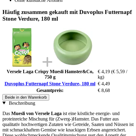
Ohne künstliche Aromen
Häufig zusammen gekauft mit Duvoplus Futternapf
Stone Verdure, 180 ml
Versele Laga Crispy Muesli Hamster&Co,
€ 4,19
(€ 5,59 /
750 g
kg)
Duvoplus Futternapf Stone Verdure, 180 ml
€ 4,49
Gesamtpreis:
€ 8,68
Beide in den Warenkorb
Beschreibung
Das
Muesli von Versele Laga
ist eine köstliche energie- und
proteinreiche Mischung für (Zwerg-)Hamster. Das Futter aus
qualitativ hochwertigen Zutaten wie Getreide, Saaten und Nüssen ist
mit schmackhaftem Gemüse wie knackigen Erbsen angereichert.
Diese wohlschmeckende Qualitätsmischung regt den Appetit der