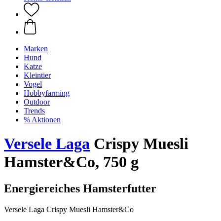
Marken
Hund
Katze
Kleintier
Vogel
Hobbyfarming
Outdoor
Trends
% Aktionen
Versele Laga
Crispy Muesli
Hamster&Co, 750 g
Energiereiches Hamsterfutter
Versele Laga Crispy Muesli Hamster&Co