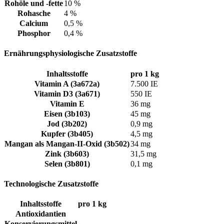
Rohöle und -fette
10 %
Rohasche
4 %
Calcium
0,5 %
Phosphor
0,4 %
Ernährungsphysiologische Zusatzstoffe
Inhaltsstoffe
pro 1 kg
Vitamin A (3a672a)
7.500 IE
Vitamin D3 (3a671)
550 IE
Vitamin E
36 mg
Eisen (3b103)
45 mg
Jod (3b202)
0,9 mg
Kupfer (3b405)
4,5 mg
Mangan als Mangan-II-Oxid (3b502)
34 mg
Zink (3b603)
31,5 mg
Selen (3b801)
0,1 mg
Technologische Zusatzstoffe
Inhaltsstoffe
pro 1 kg
Antioxidantien
Konservierungsmittel