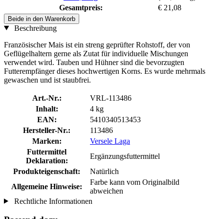
Gesamtpreis:
€ 21,08
Beide in den Warenkorb
Beschreibung
Französischer Mais ist ein streng geprüfter Rohstoff, der von
Geflügelhaltern gerne als Zutat für individuelle Mischungen
verwendet wird. Tauben und Hühner sind die bevorzugten
Futterempfänger dieses hochwertigen Korns. Es wurde mehrmals
gewaschen und ist staubfrei.
Art.-Nr.:
VRL-113486
Inhalt:
4 kg
EAN:
5410340513453
Hersteller-Nr.:
113486
Marken:
Versele Laga
Futtermittel
Ergänzungsfuttermittel
Deklaration:
Produkteigenschaft:
Natürlich
Farbe kann vom Originalbild
Allgemeine Hinweise:
abweichen
Rechtliche Informationen