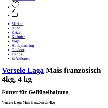
Marken
Hund
Katze
Kleintier
Vogel
Hobbyfarming
Outdoor
Trends
% Aktionen
Versele Laga
Mais französisch
4kg, 4 kg
Futter für Geflügelhaltung
Versele Laga Mais französisch 4kg