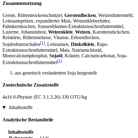
Zusammensetzung
Gerste, Rübentrockenschnitzel,
Gerstenflocken
, Weizenfuttermehl,
Leinsaatspelzen, expandierter Mais, Weizenkleberfutter,
Palmkernkuchen, Sonnenblumen-Extraktionsschrotfuttermittel,
Luzerne, Johannisbrot,
Weizenkleie
,
Weizen
, Karottenstückchen,
Reiskleie, Rübenmelasse, Vinasse, Erbsenflocken,
[1]
Sojabohnenschalen
, Leinsamen,
Dinkelkleie
, Raps-
Extraktionsschrotfuttermittel, Mais, Natriumchlorid,
Monocalciumphosphat,
Sojaöl
, Kräuter, Calciumcarbonat, Soja-
[1]
Extraktionsschrotfuttermittel
aus genetisch verändertem Soja hergestellt
Zootechnische Zusatzstoffe
4a16 6-Phytase (EC 3.1.3.26) 330 OTU/kg
Inhaltsstoffe
Analytische Bestandteile
Inhaltsstoffe