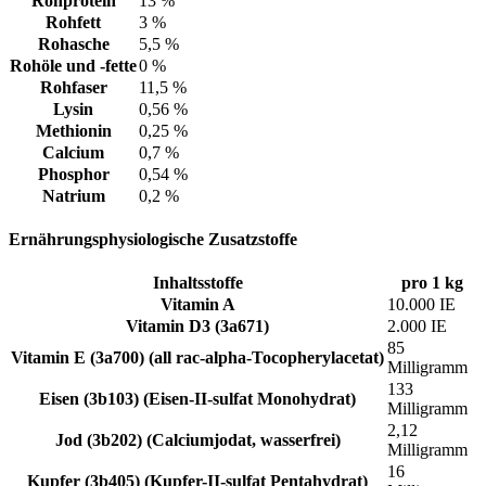
Rohprotein
13 %
Rohfett
3 %
Rohasche
5,5 %
Rohöle und -fette
0 %
Rohfaser
11,5 %
Lysin
0,56 %
Methionin
0,25 %
Calcium
0,7 %
Phosphor
0,54 %
Natrium
0,2 %
Ernährungsphysiologische Zusatzstoffe
Inhaltsstoffe
pro 1 kg
Vitamin A
10.000 IE
Vitamin D3 (3a671)
2.000 IE
85
Vitamin E (3a700) (all rac-alpha-Tocopherylacetat)
Milligramm
133
Eisen (3b103) (Eisen-II-sulfat Monohydrat)
Milligramm
2,12
Jod (3b202) (Calciumjodat, wasserfrei)
Milligramm
16
Kupfer (3b405) (Kupfer-II-sulfat Pentahydrat)