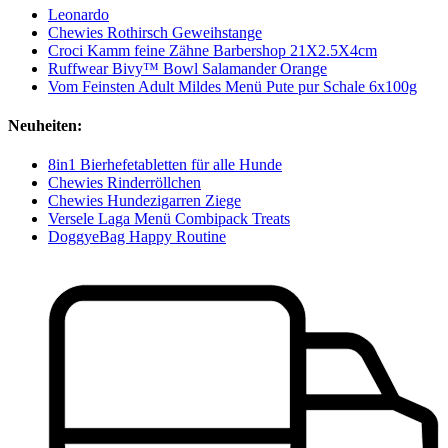
Leonardo
Chewies Rothirsch Geweihstange
Croci Kamm feine Zähne Barbershop 21X2.5X4cm
Ruffwear Bivy™ Bowl Salamander Orange
Vom Feinsten Adult Mildes Menü Pute pur Schale 6x100g
Neuheiten:
8in1 Bierhefetabletten für alle Hunde
Chewies Rinderröllchen
Chewies Hundezigarren Ziege
Versele Laga Menü Combipack Treats
DoggyeBag Happy Routine