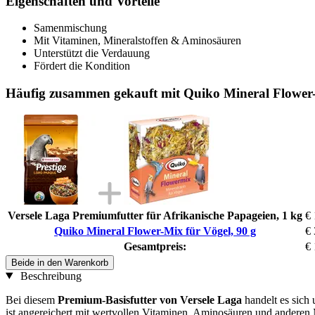
Eigenschaften und Vorteile
Samenmischung
Mit Vitaminen, Mineralstoffen & Aminosäuren
Unterstützt die Verdauung
Fördert die Kondition
Häufig zusammen gekauft mit Quiko Mineral Flower-
Versele Laga Premiumfutter für Afrikanische Papageien, 1 kg
€ 
Quiko Mineral Flower-Mix für Vögel, 90 g
€ 
Gesamtpreis:
€ 
Beide in den Warenkorb
Beschreibung
Bei diesem
Premium-Basisfutter von Versele Laga
handelt es sich
ist angereichert mit wertvollen Vitaminen, Aminosäuren und anderen 