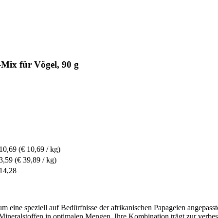
Mix für Vögel, 90 g
10,69
(€ 10,69 / kg)
3,59
(€ 39,89 / kg)
14,28
 um eine speziell auf Bedürfnisse der afrikanischen Papageien angepa
Mineralstoffen in optimalen Mengen. Ihre Kombination trägt zur verbes