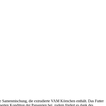
sste Samenmischung, die extrudierte VAM Körnchen enthält. Das Futter
serten Kondition der Papageien bei, zudem fördert es dank des