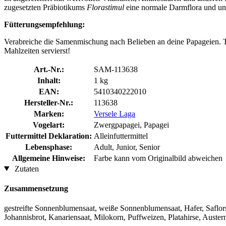
zugesetzten Präbiotikums
Florastimul
eine normale Darmflora und unte
Fütterungsempfehlung:
Verabreiche die Samenmischung nach Belieben an deine Papageien. Ta
Mahlzeiten servierst!
Art.-Nr.:
SAM-113638
Inhalt:
1 kg
EAN:
5410340222010
Hersteller-Nr.:
113638
Marken:
Versele Laga
Vogelart:
Zwergpapagei, Papagei
Futtermittel Deklaration:
Alleinfuttermittel
Lebensphase:
Adult, Junior, Senior
Allgemeine Hinweise:
Farbe kann vom Originalbild abweichen
Zutaten
Zusammensetzung
gestreifte Sonnenblumensaat, weiße Sonnenblumensaat, Hafer, Saflo
Johannisbrot, Kanariensaat, Milokorn, Puffweizen, Platahirse, Auste