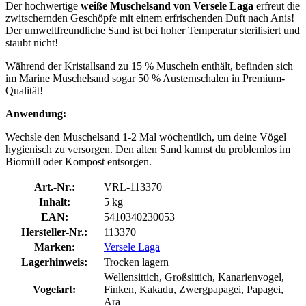
Der hochwertige
weiße Muschelsand von Versele Laga
erfreut die
zwitschernden Geschöpfe mit einem erfrischenden Duft nach Anis!
Der umweltfreundliche Sand ist bei hoher Temperatur sterilisiert und
staubt nicht!
Während der Kristallsand zu 15 % Muscheln enthält, befinden sich
im Marine Muschelsand sogar 50 % Austernschalen in Premium-
Qualität!
Anwendung:
Wechsle den Muschelsand 1-2 Mal wöchentlich, um deine Vögel
hygienisch zu versorgen. Den alten Sand kannst du problemlos im
Biomüll oder Kompost entsorgen.
Art.-Nr.:
VRL-113370
Inhalt:
5 kg
EAN:
5410340230053
Hersteller-Nr.:
113370
Marken:
Versele Laga
Lagerhinweis:
Trocken lagern
Wellensittich, Großsittich, Kanarienvogel,
Vogelart:
Finken, Kakadu, Zwergpapagei, Papagei,
Ara