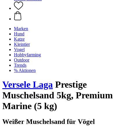
Marken
Hund
Katze
Kleintier
Vogel
Hobbyfarming
Outdoor
Trends
% Aktionen
Versele Laga
Prestige
Muschelsand 5kg, Premium
Marine (5 kg)
Weißer Muschelsand für Vögel