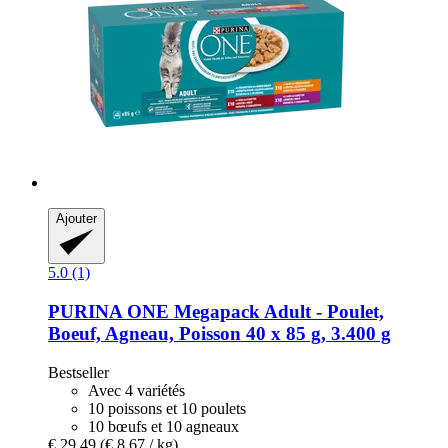
Ajouter
5.0 (1)
PURINA ONE
Megapack Adult -​ Poulet,
Boeuf, Agneau, Poisson 40 x 85 g, 3.400 g
Bestseller
Avec 4 variétés
10 poissons et 10 poulets
10 bœufs et 10 agneaux
€ 29,49
(€ 8,67 / kg)