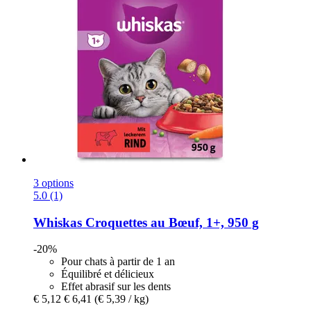
3 options
5.0 (1)
Whiskas
Croquettes au Bœuf, 1+, 950 g
-20%
Pour chats à partir de 1 an
Équilibré et délicieux
Effet abrasif sur les dents
€ 5,12
€ 6,41
(€ 5,39 / kg)