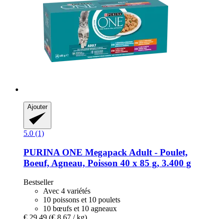
Ajouter
5.0 (1)
PURINA ONE
Megapack Adult -​ Poulet,
Boeuf, Agneau, Poisson 40 x 85 g, 3.400 g
Bestseller
Avec 4 variétés
10 poissons et 10 poulets
10 bœufs et 10 agneaux
€ 29,49
(€ 8,67 / kg)